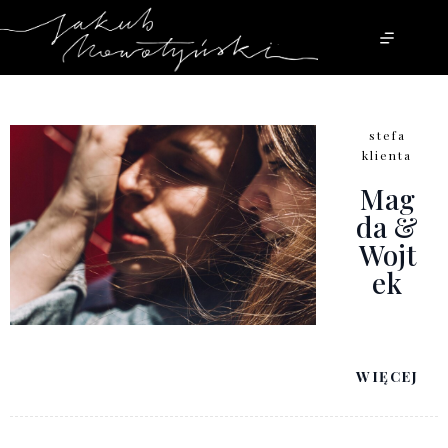
Przejdź
do
treści
stefa
klienta
Mag
Da &
Wojt
Ek
WIĘCEJ